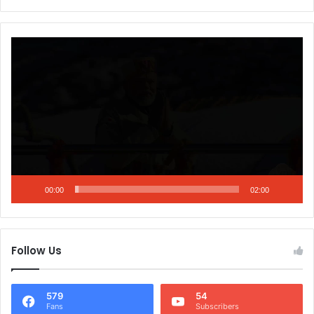
Video
Player
00:00
02:00
Follow Us
579
54
Fans
Subscribers