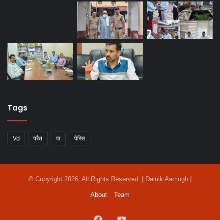
Tags
Vd
परैत
पा
पेरिस
© Copyright 2026, All Rights Reserved | Dainik Aamogh |
About
Team
Facebook
YouTube