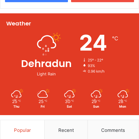
Weather
24
℃
Dehradun
25º - 22º
93%
0.96 km/h
Light Rain
25
25
30
29
28
℃
℃
℃
℃
℃
Thu
Fri
Sat
Sun
Mon
Popular
Recent
Comments