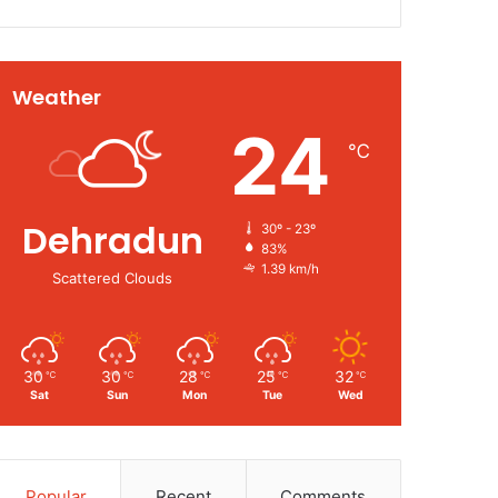
Weather
24
℃
Dehradun
30º - 23º
83%
1.39 km/h
Scattered Clouds
30
30
28
25
32
℃
℃
℃
℃
℃
Sat
Sun
Mon
Tue
Wed
Popular
Recent
Comments