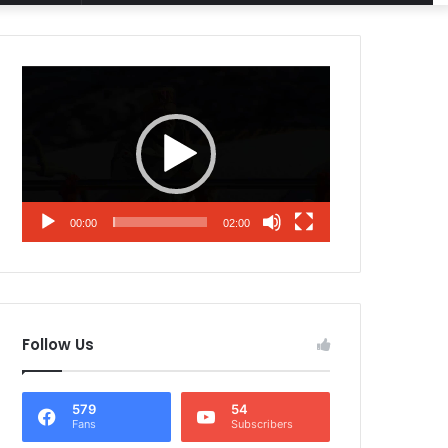
Article
for
Video
Player
00:00
02:00
Follow Us
579
54
Fans
Subscribers