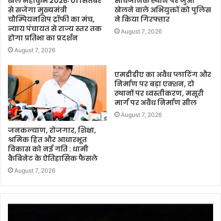
खेल महाकुंभ 2026ः 01 सितंबर
सार्वजनिक स्थान पर जुआ
से सजेगा मुख्यमंत्री
खेलने वाले अभियुक्तों को पुलिस
चौम्पियनशिप ट्रॉफी का मंच,
ने किया गिरफ्तार
न्याय पंचायत से राज्य स्तर तक
August 7, 2026
होगा प्रतिभा का प्रदर्शन
August 7, 2026
एमडीडीए का अवैध प्लाटिंग और
निर्माण पर बड़ा एक्शन, दो
स्थानों पर ध्वस्तीकरण, मसूरी
मार्ग पर अवैध निर्माण सील
August 7, 2026
जनकल्याण, रोजगार, शिक्षा,
श्रमिक हित और आधारभूत
विकास को नई गति : धामी
कैबिनेट के ऐतिहासिक फैसले
August 7, 2026
Video
Player