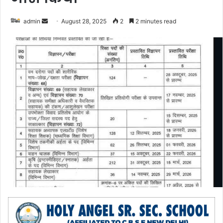
admin
S
August 28, 2025
2
2 minutes read
e
n
d
a
n
e
m
a
i
l