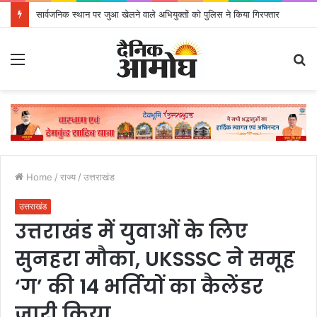
जनकल्याण, रोजगार, शिक्षा, श्रमिक हित और आधारभूत विकास को नई गति : धामी कैबिनेट के ऐतिहासिक फैसले
Menu
S
fo
Home
/
राज्य
/
उत्तराखंड
उत्तराखंड
उत्तराखंड में युवाओं के लिए
सुनहरा मौका, UKSSSC ने समूह
‘ग’ की 14 भर्तियों का कैलेंडर
जारी किया