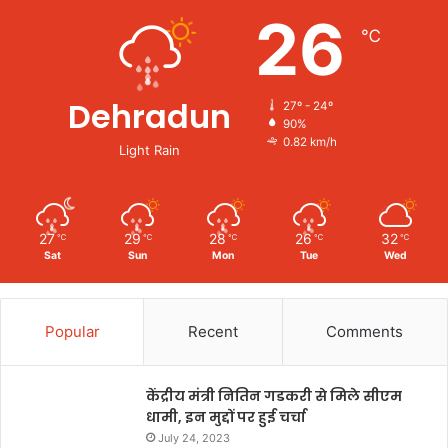
26
℃
Dehradun
27º - 24º
90%
0.82 km/h
Light Rain
27
29
28
26
32
℃
℃
℃
℃
℃
Sat
Sun
Mon
Tue
Wed
Popular
Recent
Comments
केंद्रीय मंत्री नितिन गडकरी से मिले सीएम
धामी, इन मुद्दों पर हुई चर्चा
July 24, 2023