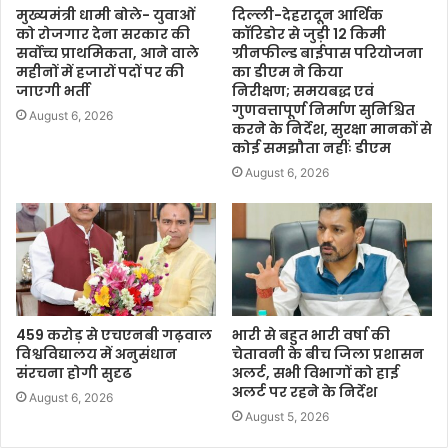
मुख्यमंत्री धामी बोले- युवाओं
दिल्ली-देहरादून आर्थिक
को रोजगार देना सरकार की
कॉरिडोर से जुड़ी 12 किमी
सर्वोच्च प्राथमिकता, आने वाले
ग्रीनफील्ड बाईपास परियोजना
महीनों में हजारों पदों पर की
का डीएम ने किया
जाएगी भर्ती
निरीक्षण; समयबद्ध एवं
गुणवत्तापूर्ण निर्माण सुनिश्चित
August 6, 2026
करने के निर्देश, सुरक्षा मानकों से
कोई समझौता नहींः डीएम
August 6, 2026
459 करोड़ से एचएनबी गढ़वाल
भारी से बहुत भारी वर्षा की
विश्वविद्यालय में अनुसंधान
चेतावनी के बीच जिला प्रशासन
संरचना होगी सुदृढ
अलर्ट, सभी विभागों को हाई
अलर्ट पर रहने के निर्देश
August 6, 2026
August 5, 2026