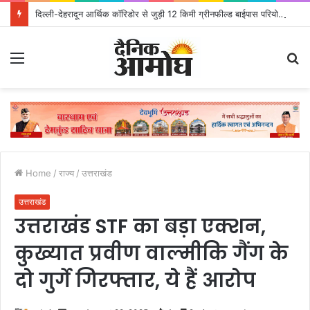
दिल्ली-देहरादून आर्थिक कॉरिडोर से जुड़ी 12 किमी ग्रीनफील्ड बाईपास परियोजना का डीएम ने किया निरीक्षण; समयबद्ध एवं गुणवत्तापूर्ण निर्माण सुनिश्चित करने के निर्देश, सुरक्षा मानकों से कोई समझौता नहींः डीएम
Menu
S
fo
Home
/
राज्य
/
उत्तराखंड
उत्तराखंड
उत्तराखंड STF का बड़ा एक्शन,
कुख्यात प्रवीण वाल्मीकि गैंग के
दो गुर्गे गिरफ्तार, ये हैं आरोप