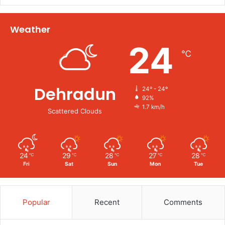
Weather
24
℃
Dehradun
24º - 24º
92%
1.7 km/h
Scattered Clouds
24
29
28
27
28
℃
℃
℃
℃
℃
Fri
Sat
Sun
Mon
Tue
Popular
Recent
Comments