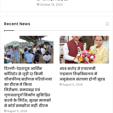
October 19, 2023
Recent News
दिल्ली-देहरादून आर्थिक
459 करोड़ से एचएनबी
कॉरिडोर से जुड़ी 12 किमी
गढ़वाल विश्वविद्यालय में
ग्रीनफील्ड बाईपास परियोजना
अनुसंधान संरचना होगी सुदृढ
का डीएम ने किया
August 6, 2026
निरीक्षण; समयबद्ध एवं
गुणवत्तापूर्ण निर्माण सुनिश्चित
करने के निर्देश, सुरक्षा मानकों
से कोई समझौता नहींः डीएम
August 6, 2026