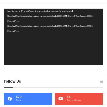
Video
Media error: Format(s) not supported or source(s) not found
Player
Download File: https://dainikaamogh.com/wp-content/uploads/2026/04/CM-Dhami-4-Year-Journey-2026-2-
Min.mp4?_=1
Download File: https://dainikaamogh.com/wp-content/uploads/2026/04/CM-Dhami-4-Year-Journey-2026-2-
Min.mp4?_=1
Follow Us
579
54
Fans
Subscribers