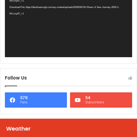
Min.mp4?_=1
Download File: https://dainikaamogh.com/wp-content/uploads/2026/04/CM-Dhami-4-Year-Journey-2026-2-
Min.mp4?_=1
Follow Us
579
54
Fans
Subscribers
Weather