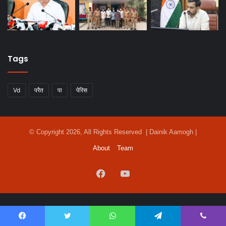
Tags
Vd
परैत
पा
पेरिस
© Copyright 2026, All Rights Reserved | Dainik Aamogh |
About
Team
Facebook
YouTube