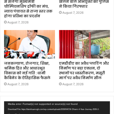
से सजेगा मुख्यमंत्री
खेलने वाले अभियुक्तों को पुलिस
चौम्पियनशिप ट्रॉफी का मंच,
ने किया गिरफ्तार
न्याय पंचायत से राज्य स्तर तक
August 7, 2026
होगा प्रतिभा का प्रदर्शन
August 7, 2026
जनकल्याण, रोजगार, शिक्षा,
एमडीडीए का अवैध प्लाटिंग और
श्रमिक हित और आधारभूत
निर्माण पर बड़ा एक्शन, दो
विकास को नई गति : धामी
स्थानों पर ध्वस्तीकरण, मसूरी
कैबिनेट के ऐतिहासिक फैसले
मार्ग पर अवैध निर्माण सील
August 7, 2026
August 7, 2026
Video
Media error: Format(s) not supported or source(s) not found
Player
Download File: https://dainikaamogh.com/wp-content/uploads/2026/04/CM-Dhami-4-Year-Journey-2026-2-