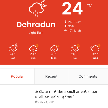
24
℃
Dehradun
24º - 24º
93%
1.74 km/h
Light Rain
24
29
28
26
32
℃
℃
℃
℃
℃
Sat
Sun
Mon
Tue
Wed
Popular
Recent
Comments
केंद्रीय मंत्री नितिन गडकरी से मिले सीएम
धामी, इन मुद्दों पर हुई चर्चा
July 24, 2023