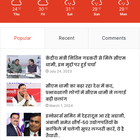
24
30
31
29
29
℃
℃
℃
℃
℃
Thu
Fri
Sat
Sun
Mon
Popular
Recent
Comments
केंद्रीय मंत्री नितिन गडकरी से मिले सीएम
धामी, इन मुद्दों पर हुई चर्चा
July 24, 2023
सीएम धामी का बढ़ा रहा देश में कद,
प्रभावशाली लोगों में सीएम धामी ने लगाई
बड़ी छलांग
March 1, 2024
इन्वेस्टर्स समिट में देहरादून आ रहे अडानी,
अंबानी समेत शीर्ष-50 उद्योगपतियों के
काफिले में चलेंगी सुपर लग्जरी कारें, ये है
तैयारी..