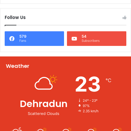
Follow Us
579
54
Fans
Subscribers
Weather
23
℃
Dehradun
24º - 23º
97%
2.35 km/h
Scattered Clouds