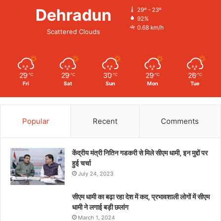
Dehradun
29º - 23º
92%
0.68 km/h
Scattered Clouds
29
29
30
29
26
℃
℃
℃
℃
℃
Fri
Sat
Sun
Mon
Tue
Popular
Recent
Comments
केंद्रीय मंत्री नितिन गडकरी से मिले सीएम धामी, इन मुद्दों पर
हुई चर्चा
July 24, 2023
सीएम धामी का बढ़ा रहा देश में कद, प्रभावशाली लोगों में सीएम
धामी ने लगाई बड़ी छलांग
March 1, 2024