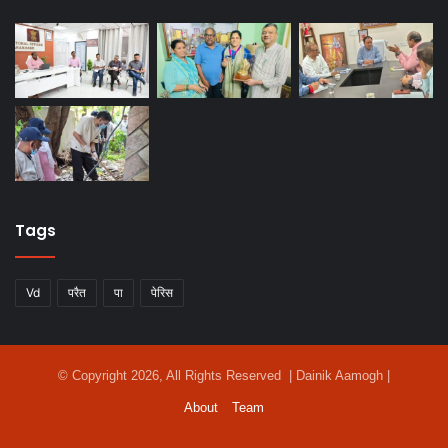
Tags
Vd
परैत
पा
पेरिस
© Copyright 2026, All Rights Reserved | Dainik Aamogh |
About
Team