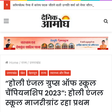
कॉमनवेल्थ गेम्स में कांस्य पदक जीतने वाली उन्नति शर्मा को मेयर सौरभ थपलियाल ने किया सम्मानित
Menu
S
fo
Home
/
राज्य
/
उत्तराखंड
उत्तराखंड
खेल
देहरादून
राज्य
स्वास्थ्य और शिक्षा
“होली एंजल ग्रुप्स ऑफ स्कूल
चैंपियनशिप 2023”: होली एंजल
स्कूल माजरीग्रांट रहा प्रथम