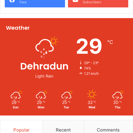
Fans
Subscribers
Weather
29
℃
Dehradun
29º - 23º
74%
1.21 km/h
Light Rain
29
29
25
32
30
℃
℃
℃
℃
℃
Sun
Mon
Tue
Wed
Thu
Popular
Recent
Comments