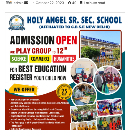
admin
S
October 22, 2023
49
1 minute read
e
n
d
a
n
e
m
a
i
l