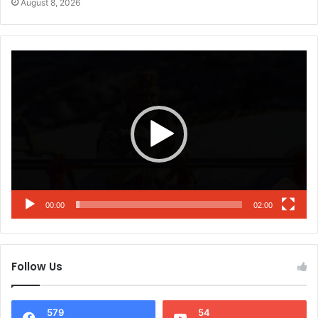
August 8, 2026
Video
Player
00:00
02:00
Follow Us
579
54