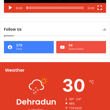
00:00
02:00
Follow Us
579
54
Fans
Subscribers
Weather
30
℃
Dehradun
30º - 24º
68%
1.53 km/h