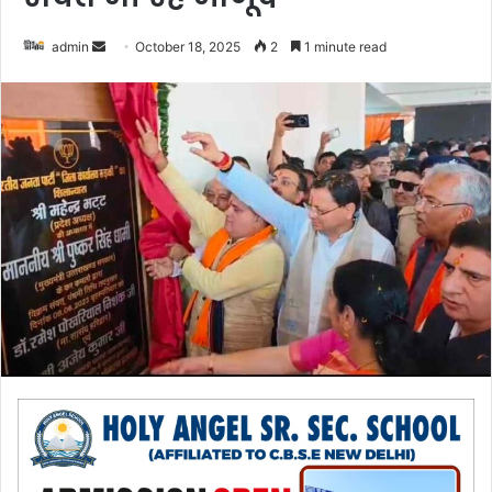
admin
S
October 18, 2025
2
1 minute read
e
n
d
a
n
e
m
a
i
l