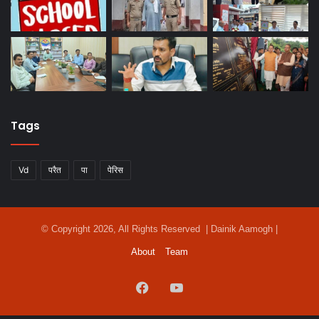
Tags
Vd
परैत
पा
पेरिस
© Copyright 2026, All Rights Reserved | Dainik Aamogh |
About
Team
Facebook
YouTube