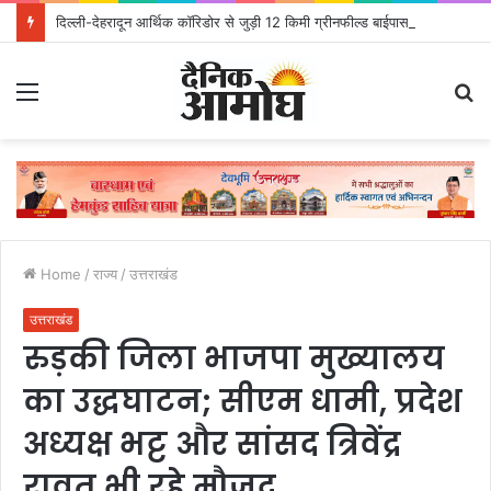
दिल्ली-देहरादून आर्थिक कॉरिडोर से जुड़ी 12 किमी ग्रीनफील्ड बाईपास परियोजना का डीएम ने किया निरीक्षण; समयबद्ध एवं गुणवत्तापूर्ण निर्माण सुनिश्चित करने के निर्देश, सुरक्षा मानकों से कोई समझौता नहींः डीएम
Menu
S
fo
Home
/
राज्य
/
उत्तराखंड
उत्तराखंड
रुड़की जिला भाजपा मुख्यालय
का उद्धघाटन; सीएम धामी, प्रदेश
अध्यक्ष भट्ट और सांसद त्रिवेंद्र
रावत भी रहे मौजूद