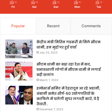
30
30
28
28
25
℃
℃
℃
℃
℃
Fri
Sat
Sun
Mon
Tue
Popular
Recent
Comments
केंद्रीय मंत्री नितिन गडकरी से मिले सीएम
धामी, इन मुद्दों पर हुई चर्चा
July 24, 2023
सीएम धामी का बढ़ा रहा देश में कद,
प्रभावशाली लोगों में सीएम धामी ने लगाई
बड़ी छलांग
March 1, 2024
इन्वेस्टर्स समिट में देहरादून आ रहे अडानी,
अंबानी समेत शीर्ष-50 उद्योगपतियों के
काफिले में चलेंगी सुपर लग्जरी कारें, ये है
तैयारी..
December 7, 2023