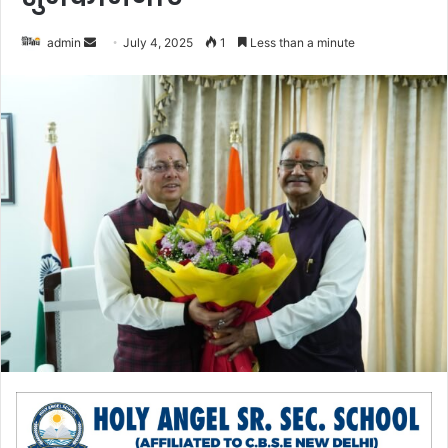
admin
S
July 4, 2025
1
Less than a minute
e
n
d
a
n
e
m
a
i
l