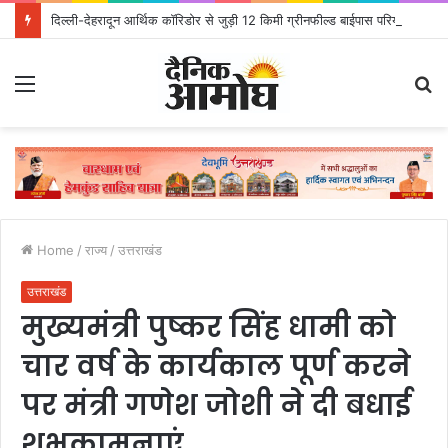
दिल्ली-देहरादून आर्थिक कॉरिडोर से जुड़ी 12 किमी ग्रीनफील्ड बाईपास परियोजना का डीएम ने किया निरीक्षण; समयबद्ध एवं गुणवत्तापूर्ण निर्माण सुनिश्चित करने के निर्देश, सुरक्षा मानकों से कोई समझौता नहींः डीएम
Menu
S
fo
Home
/
राज्य
/
उत्तराखंड
उत्तराखंड
मुख्यमंत्री पुष्कर सिंह धामी को
चार वर्ष के कार्यकाल पूर्ण करने
पर मंत्री गणेश जोशी ने दी बधाई
शुभकामनाएं