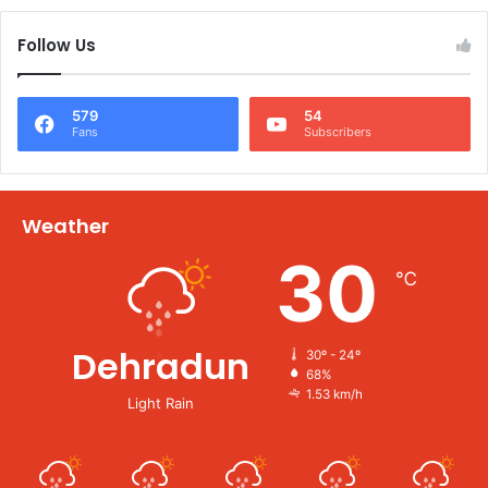
Follow Us
579
54
Fans
Subscribers
Weather
30
℃
Dehradun
30º - 24º
68%
1.53 km/h
Light Rain