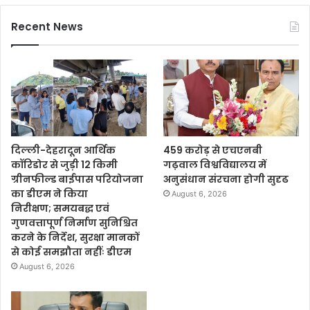
Recent News
दिल्ली-देहरादून आर्थिक
459 करोड़ से एचएनबी
कॉरिडोर से जुड़ी 12 किमी
गढ़वाल विश्वविद्यालय में
ग्रीनफील्ड बाईपास परियोजना
अनुसंधान संरचना होगी सुदृढ
का डीएम ने किया
August 6, 2026
निरीक्षण; समयबद्ध एवं
गुणवत्तापूर्ण निर्माण सुनिश्चित
करने के निर्देश, सुरक्षा मानकों
से कोई समझौता नहींः डीएम
August 6, 2026