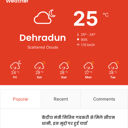
Weather
25
℃
Dehradun
25º - 24º
90%
1.15 km/h
Scattered Clouds
24
29
28
27
28
℃
℃
℃
℃
℃
Fri
Sat
Sun
Mon
Tue
Popular
Recent
Comments
केंद्रीय मंत्री नितिन गडकरी से मिले सीएम
धामी, इन मुद्दों पर हुई चर्चा