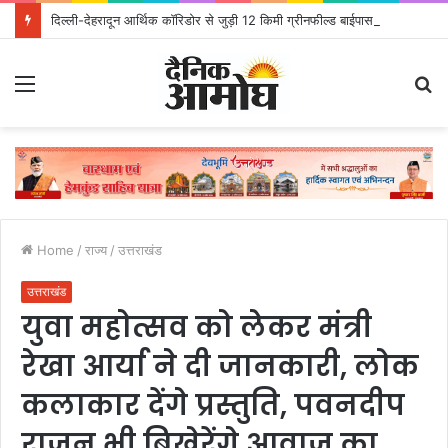
दिल्ली-देहरादून आर्थिक कॉरिडोर से जुड़ी 12 किमी ग्रीनफील्ड बाईपास परियोजना का डीएम ने किया निरीक्षण; समयबद्ध एवं गुणवत्तापूर्ण निर्माण सुनिश्चित करने के निर्देश, सुरक्षा मानकों से कोई समझौता नहींः डीएम
Menu
S
fo
Home
/
राज्य
/
उत्तराखंड
उत्तराखंड
युवा महोत्सव को लेकर मंत्री
रेखा आर्या ने दी जानकारी, लोक
कलाकार देंगे प्रस्तुति, पवनदीप
राजन भी बिखेरेंगे आवाज का