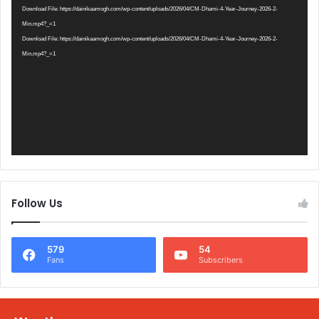
Player
Download File: https://dainikaamogh.com/wp-content/uploads/2026/04/CM-Dhami-4-Year-Journey-2026-2-
Min.mp4?_=1
Download File: https://dainikaamogh.com/wp-content/uploads/2026/04/CM-Dhami-4-Year-Journey-2026-2-
Min.mp4?_=1
Follow Us
579
54
Fans
Subscribers