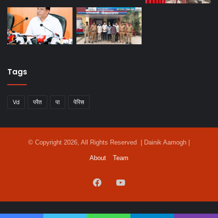
Tags
Vd
परैत
पा
पेरिस
© Copyright 2026, All Rights Reserved | Dainik Aamogh |
About
Team
Facebook
YouTube