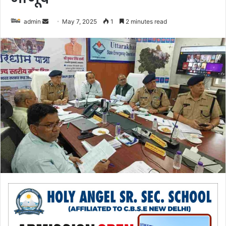
admin
S
May 7, 2025
1
2 minutes read
e
n
d
a
n
e
m
a
i
l