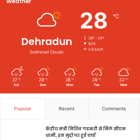
Weather
28
℃
Dehradun
28º - 24º
82%
0.6 km/h
Scattered Clouds
27
29
28
28
32
℃
℃
℃
℃
℃
Sat
Sun
Mon
Tue
Wed
Popular
Recent
Comments
केंद्रीय मंत्री नितिन गडकरी से मिले सीएम
धामी, इन मुद्दों पर हुई चर्चा