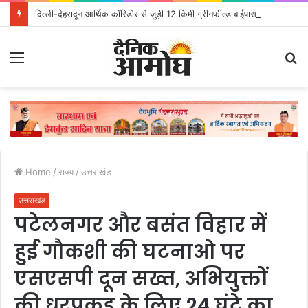
दिल्ली-देहरादून आर्थिक कॉरिडोर से जुड़ी 12 किमी ग्रीनफील्ड बाईपास परियोजना का डीएम ने किया निरीक्षण; समयबद्ध एवं गुणवत्तापूर्ण निर्माण सुनिश्चित करने के निर्देश, सुरक्षा मानकों से कोई समझौता नहींः डीएम
Menu
S
fo
Home
/
राज्य
/
उत्तराखंड
उत्तराखंड
पटेलनगर और बसंत विहार में
हुई गौकशी की घटनाओ पर
एसएसपी दून सख्त, अभियुक्तों
की धरपकड़ के लिए 24 घंटे का