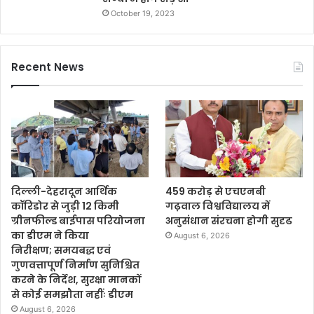
October 19, 2023
Recent News
दिल्ली-देहरादून आर्थिक
459 करोड़ से एचएनबी
कॉरिडोर से जुड़ी 12 किमी
गढ़वाल विश्वविद्यालय में
ग्रीनफील्ड बाईपास परियोजना
अनुसंधान संरचना होगी सुदृढ
का डीएम ने किया
August 6, 2026
निरीक्षण; समयबद्ध एवं
गुणवत्तापूर्ण निर्माण सुनिश्चित
करने के निर्देश, सुरक्षा मानकों
से कोई समझौता नहींः डीएम
August 6, 2026