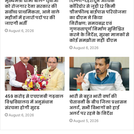
मुख्यमंत्री धामी बोले- युवाओं
दिल्ली-देहरादून आर्थिक
को रोजगार देना सरकार की
कॉरिडोर से जुड़ी 12 किमी
सर्वोच्च प्राथमिकता, आने वाले
ग्रीनफील्ड बाईपास परियोजना
महीनों में हजारों पदों पर की
का डीएम ने किया
जाएगी भर्ती
निरीक्षण; समयबद्ध एवं
गुणवत्तापूर्ण निर्माण सुनिश्चित
August 6, 2026
करने के निर्देश, सुरक्षा मानकों से
कोई समझौता नहींः डीएम
August 6, 2026
459 करोड़ से एचएनबी गढ़वाल
भारी से बहुत भारी वर्षा की
विश्वविद्यालय में अनुसंधान
चेतावनी के बीच जिला प्रशासन
संरचना होगी सुदृढ
अलर्ट, सभी विभागों को हाई
अलर्ट पर रहने के निर्देश
August 6, 2026
August 5, 2026