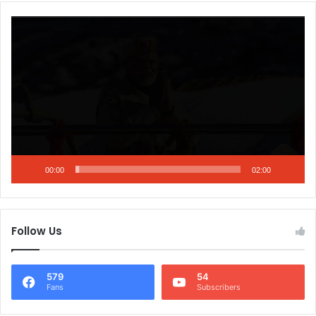
Video
Player
00:00
02:00
Follow Us
579
54
Fans
Subscribers