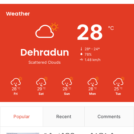
Weather
28
℃
Dehradun
28º - 24º
78%
1.48 km/h
Scattered Clouds
28
29
28
28
25
℃
℃
℃
℃
℃
Fri
Sat
Sun
Mon
Tue
Popular
Recent
Comments