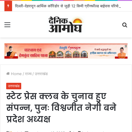
दिल्ली-देहरादून आर्थिक कॉरिडोर से जुड़ी 12 किमी ग्रीनफील्ड बाईपास परियोजना का डीएम ने किया निरीक्षण; समयबद्ध एवं गुणवत्तापूर्ण निर्माण सुनिश्चित करने के निर्देश, सुरक्षा मानकों से कोई समझौता नहींः डीएम
Menu
S
fo
Home
/
राज्य
/
उत्तराखंड
उत्तराखंड
स्टेट प्रेस क्लब के चुनाव हुए
संपन्न, पुनः विश्वजीत नेगी बने
प्रदेश अध्यक्ष