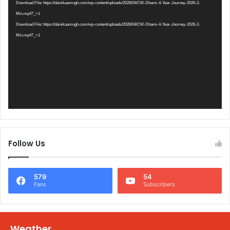
Player
Download File: https://dainikaamogh.com/wp-content/uploads/2026/04/CM-Dhami-4-Year-Journey-2026-2-
Min.mp4?_=1
Download File: https://dainikaamogh.com/wp-content/uploads/2026/04/CM-Dhami-4-Year-Journey-2026-2-
Min.mp4?_=1
Follow Us
579
54
Fans
Subscribers
Weather