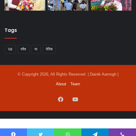
Tags
Vd
परैत
पा
पेरिस
© Copyright 2026, All Rights Reserved | Dainik Aamogh |
About
Team
Facebook
YouTube