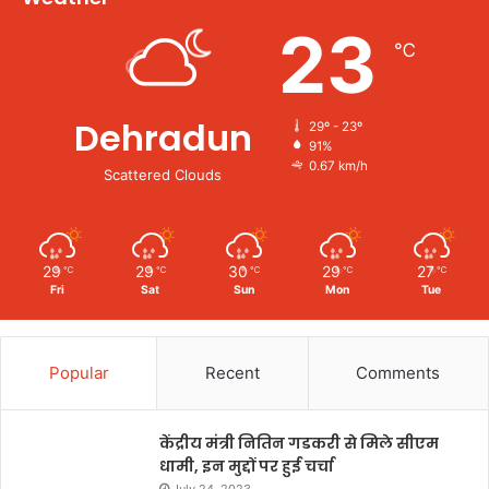
23
℃
Dehradun
29º - 23º
91%
0.67 km/h
Scattered Clouds
29
29
30
29
27
℃
℃
℃
℃
℃
Fri
Sat
Sun
Mon
Tue
Popular
Recent
Comments
केंद्रीय मंत्री नितिन गडकरी से मिले सीएम
धामी, इन मुद्दों पर हुई चर्चा
July 24, 2023