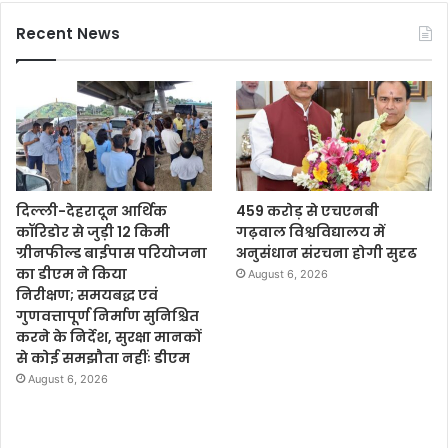
Recent News
दिल्ली-देहरादून आर्थिक
459 करोड़ से एचएनबी
कॉरिडोर से जुड़ी 12 किमी
गढ़वाल विश्वविद्यालय में
ग्रीनफील्ड बाईपास परियोजना
अनुसंधान संरचना होगी सुदृढ
का डीएम ने किया
August 6, 2026
निरीक्षण; समयबद्ध एवं
गुणवत्तापूर्ण निर्माण सुनिश्चित
करने के निर्देश, सुरक्षा मानकों
से कोई समझौता नहींः डीएम
August 6, 2026