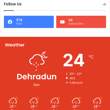
Follow Us
579
54
Fans
Subscribers
Weather
24
℃
Dehradun
25º - 23º
95%
0.98 km/h
Rain
25
28
28
29
28
℃
℃
℃
℃
℃