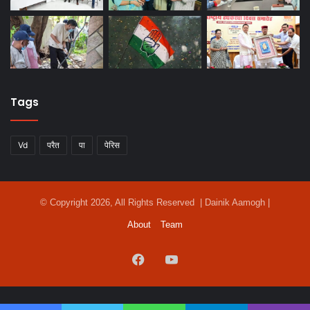
Tags
Vd
परैत
पा
पेरिस
© Copyright 2026, All Rights Reserved | Dainik Aamogh |
About
Team
Facebook
YouTube