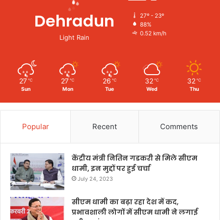
Dehradun
27º - 23º
88%
0.52 km/h
Light Rain
27
27
26
32
32
℃
℃
℃
℃
℃
Sun
Mon
Tue
Wed
Thu
Popular
Recent
Comments
केंद्रीय मंत्री नितिन गडकरी से मिले सीएम
धामी, इन मुद्दों पर हुई चर्चा
July 24, 2023
सीएम धामी का बढ़ा रहा देश में कद,
प्रभावशाली लोगों में सीएम धामी ने लगाई