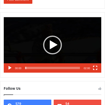
Video
Player
00:00
02:00
Follow Us
579
54