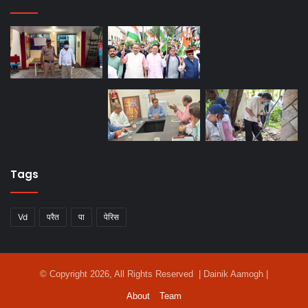
Tags
Vd
परैत
पा
पेरिस
© Copyright 2026, All Rights Reserved | Dainik Aamogh |
About
Team