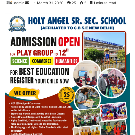
admin
S
March 31, 2020
25
2
1 minute read
e
n
d
a
n
e
m
a
i
l