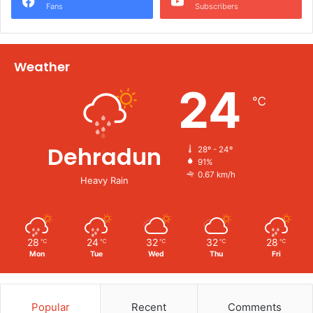
Fans
Subscribers
Weather
24
℃
Dehradun
28º - 24º
91%
0.67 km/h
Heavy Rain
28
24
32
32
28
℃
℃
℃
℃
℃
Mon
Tue
Wed
Thu
Fri
Popular
Recent
Comments