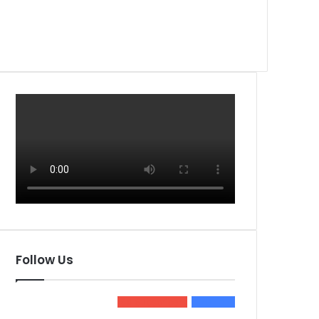
Follow Us
54
Subscribers
579
Fans