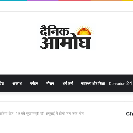
2
देश
अपराध
पर्यटन
मौसम
धर्म कर्म
स्वास्थ्य और शिक्षा
Dehradun
Ch
यारियां तेज, 19 को मुख्यमंत्री की अगुवाई में होगी ‘रन फॉर योग’
C
l
o