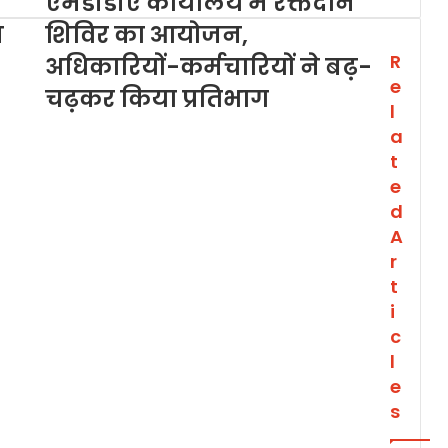
ा
एमडीडीए कार्यालय में रक्तदान
न
शिविर का आयोजन,
R
अधिकारियों-कर्मचारियों ने बढ़-
e
चढ़कर किया प्रतिभाग
l
a
t
e
d
A
r
t
i
c
l
e
s