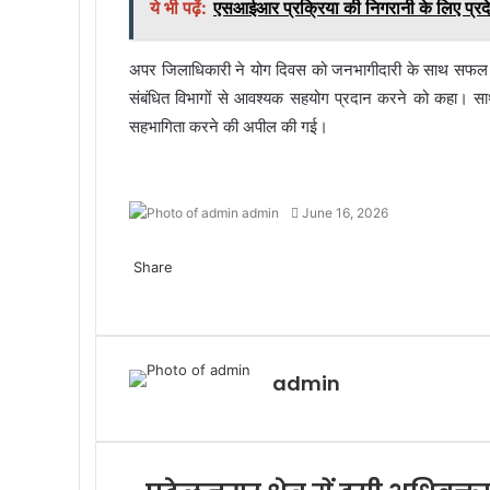
ये भी पढ़ें:
एसआईआर प्रक्रिया की निगरानी के लिए प्रदेश 
अपर जिलाधिकारी ने योग दिवस को जनभागीदारी के साथ सफल बना
संबंधित विभागों से आवश्यक सहयोग प्रदान करने को कहा। साथ 
सहभागिता करने की अपील की गई।
admin
S
June 16, 2026
e
F
T
W
T
n
a
Share
w
h
e
d
c
F
i
T
a
l
W
T
a
e
a
t
w
t
e
h
e
n
b
c
t
i
s
g
a
l
e
o
e
e
t
A
r
t
e
m
admin
o
b
r
t
p
a
s
g
a
k
o
e
p
m
A
r
i
o
r
p
a
l
k
p
m