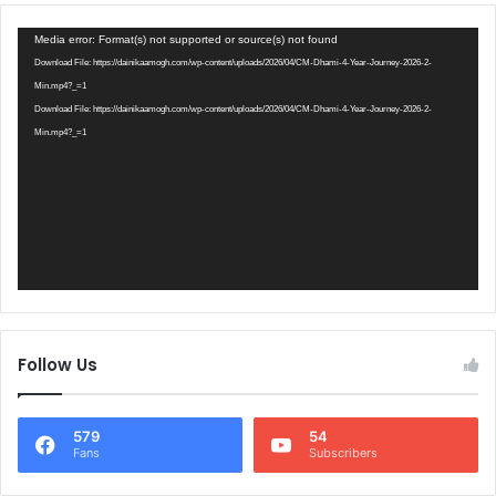
Video
Media error: Format(s) not supported or source(s) not found
Player
Download File: https://dainikaamogh.com/wp-content/uploads/2026/04/CM-Dhami-4-Year-Journey-2026-2-
Min.mp4?_=1
Download File: https://dainikaamogh.com/wp-content/uploads/2026/04/CM-Dhami-4-Year-Journey-2026-2-
Min.mp4?_=1
Follow Us
579
54
Fans
Subscribers