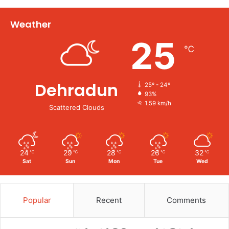
Weather
25
℃
Dehradun
25º - 24º
93%
1.59 km/h
Scattered Clouds
24
29
28
26
32
℃
℃
℃
℃
℃
Sat
Sun
Mon
Tue
Wed
Popular
Recent
Comments