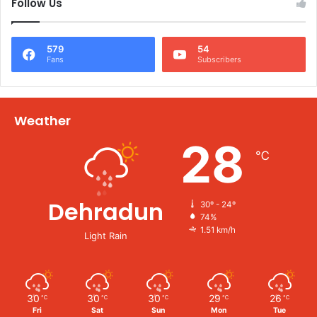
Follow Us
579
54
Fans
Subscribers
Weather
28
℃
Dehradun
30º - 24º
74%
1.51 km/h
Light Rain
30
30
30
29
26
℃
℃
℃
℃
℃
Fri
Sat
Sun
Mon
Tue