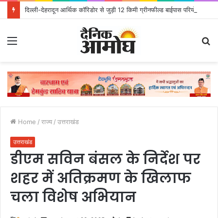
दिल्ली-देहरादून आर्थिक कॉरिडोर से जुड़ी 12 किमी ग्रीनफील्ड बाईपास परियोजना का डीएम ने किया निरीक्षण; समयबद्ध एवं गुणवत्तापूर्ण निर्माण सुनिश्चित करने के निर्देश, सुरक्षा मानकों से कोई समझौता नहींः डीएम
Menu
S
fo
Home
/
राज्य
/
उत्तराखंड
उत्तराखंड
डीएम सविन बंसल के निर्देश पर
शहर में अतिक्रमण के खिलाफ
चला विशेष अभियान