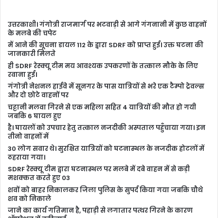
उत्तरकाशी। गंगोत्री राजमार्ग पर भटवाड़ी से आगे गंगनानी में कुछ वाहनों
के मलबे की चपेट
में आने की सूचना डायल 112 के द्वारा SDRF को प्राप्त हुई। उक्त घटना की
जानकारी मिलते
ही SDRF रेस्क्यू टीम मय आवश्यक उपकरणों के तत्काल मौके के लिए
रवाना हुई।
गंगोत्री नेशनल हाईवे में सूनगर के पास यात्रियों से भरे एक टैम्पो ट्रेवल्स
और दो छोटे वाहनों पर
चट्टानी मलवा गिरने से एक महिला सहित 4 यात्रियों की मौत हो गयी
जबकि 6 घायल हुए
है। घायलों को उपचार हेतु तत्काल नजदीकी अस्पताल पहुँचाया गया। इन
तीनो वाहनों में
30 लोग सवार थे। सुरक्षित यात्रियों को घटनास्थल के नजदीक होटलों में
ठहराया गया।
SDRF रेस्क्यू टीम द्वारा घटनास्थल पर मलबे में दबे वाहन में से कड़ी
मशक्कत करते हुए 03
शवों को बाहर निकालकर जिला पुलिस के सुपर्द किया गया जबकि चौथे
शव को निकाले
जाने का कार्य गतिमान है, पहाड़ी से लगातार पत्थर गिरने के कारण