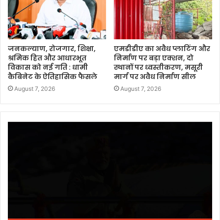
जनकल्याण, रोजगार, शिक्षा,
एमडीडीए का अवैध प्लाटिंग और
श्रमिक हित और आधारभूत
निर्माण पर बड़ा एक्शन, दो
विकास को नई गति : धामी
स्थानों पर ध्वस्तीकरण, मसूरी
कैबिनेट के ऐतिहासिक फैसले
मार्ग पर अवैध निर्माण सील
August 7, 2026
August 7, 2026
Video
Player