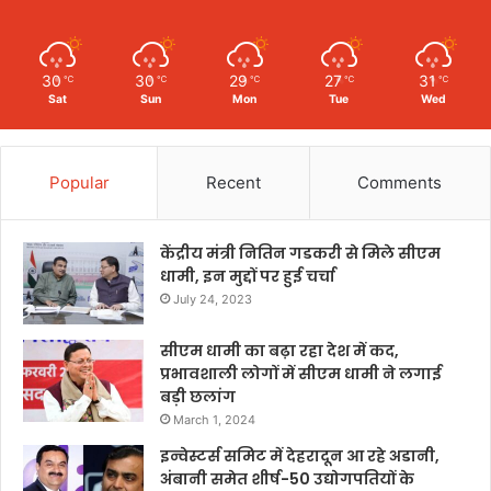
30
30
29
27
31
℃
℃
℃
℃
℃
Sat
Sun
Mon
Tue
Wed
Popular
Recent
Comments
केंद्रीय मंत्री नितिन गडकरी से मिले सीएम
धामी, इन मुद्दों पर हुई चर्चा
July 24, 2023
सीएम धामी का बढ़ा रहा देश में कद,
प्रभावशाली लोगों में सीएम धामी ने लगाई
बड़ी छलांग
March 1, 2024
इन्वेस्टर्स समिट में देहरादून आ रहे अडानी,
अंबानी समेत शीर्ष-50 उद्योगपतियों के