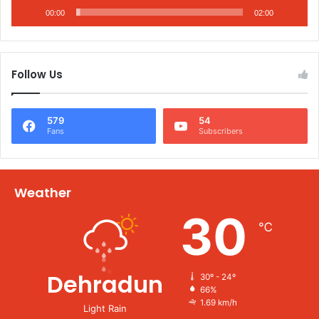
00:00
02:00
Follow Us
579
54
Fans
Subscribers
Weather
30
℃
Dehradun
30º - 24º
66%
1.69 km/h
Light Rain