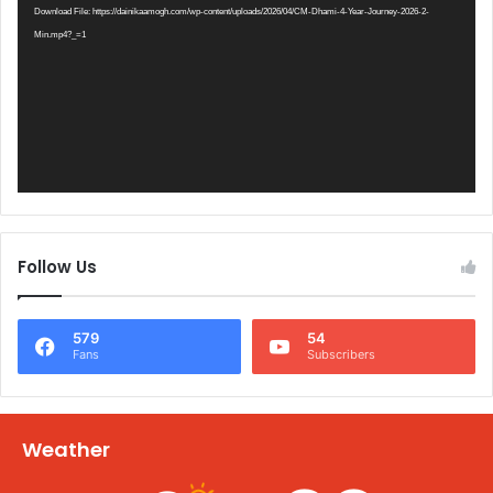
Download File: https://dainikaamogh.com/wp-content/uploads/2026/04/CM-Dhami-4-Year-Journey-2026-2-
Min.mp4?_=1
Follow Us
579
54
Fans
Subscribers
Weather