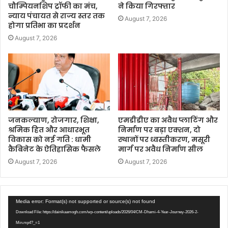
चौम्पियनशिप ट्रॉफी का मंच,
ने किया गिरफ्तार
न्याय पंचायत से राज्य स्तर तक
August 7, 2026
होगा प्रतिभा का प्रदर्शन
August 7, 2026
जनकल्याण, रोजगार, शिक्षा,
एमडीडीए का अवैध प्लाटिंग और
श्रमिक हित और आधारभूत
निर्माण पर बड़ा एक्शन, दो
विकास को नई गति : धामी
स्थानों पर ध्वस्तीकरण, मसूरी
कैबिनेट के ऐतिहासिक फैसले
मार्ग पर अवैध निर्माण सील
August 7, 2026
August 7, 2026
Video
Media error: Format(s) not supported or source(s) not found
Player
Download File: https://dainikaamogh.com/wp-content/uploads/2026/04/CM-Dhami-4-Year-Journey-2026-2-
Min.mp4?_=1