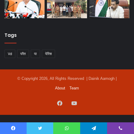
Tags
Vd
परैत
पा
पेरिस
© Copyright 2026, All Rights Reserved | Dainik Aamogh |
About
Team
Facebook
YouTube