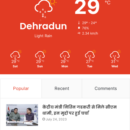
29
℃
Dehradun
29º - 24º
76%
2.34 km/h
Light Rain
29
29
29
27
31
℃
℃
℃
℃
℃
Sat
Sun
Mon
Tue
Wed
Popular
Recent
Comments
केंद्रीय मंत्री नितिन गडकरी से मिले सीएम
धामी, इन मुद्दों पर हुई चर्चा
July 24, 2023