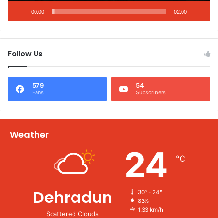
00:00
02:00
Follow Us
579
54
Fans
Subscribers
Weather
24
℃
Dehradun
30º - 24º
83%
1.33 km/h
Scattered Clouds