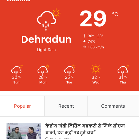
29
℃
Dehradun
30º - 23º
74%
1.83 km/h
Light Rain
30
28
25
32
31
℃
℃
℃
℃
℃
Sun
Mon
Tue
Wed
Thu
Popular
Recent
Comments
केंद्रीय मंत्री नितिन गडकरी से मिले सीएम
धामी, इन मुद्दों पर हुई चर्चा