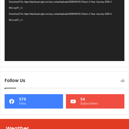
Player
Download File: https://dainikaamogh.com/wp-content/uploads/2026/04/CM-Dhami-4-Year-Journey-2026-2-
Min.mp4?_=1
Download File: https://dainikaamogh.com/wp-content/uploads/2026/04/CM-Dhami-4-Year-Journey-2026-2-
Min.mp4?_=1
Follow Us
579
54
Fans
Subscribers
Weather