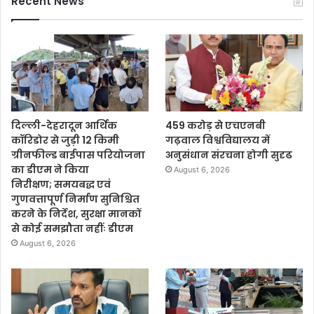
Recent News
दिल्ली-देहरादून आर्थिक
459 करोड़ से एचएनबी
कॉरिडोर से जुड़ी 12 किमी
गढ़वाल विश्वविद्यालय में
ग्रीनफील्ड बाईपास परियोजना
अनुसंधान संरचना होगी सुदृढ
का डीएम ने किया
August 6, 2026
निरीक्षण; समयबद्ध एवं
गुणवत्तापूर्ण निर्माण सुनिश्चित
करने के निर्देश, सुरक्षा मानकों
से कोई समझौता नहींः डीएम
August 6, 2026