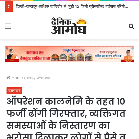
दिल्ली-देहरादून आर्थिक कॉरिडोर से जुड़ी 12 किमी ग्रीनफील्ड बाईपास परियोजना का डीएम ने किया निरीक्षण; समयबद्ध एवं गुणवत्तापूर्ण निर्माण सुनिश्चित करने के निर्देश, सुरक्षा मानकों से कोई समझौता नहींः डीएम
Menu
S
fo
Home
/
राज्य
/
उत्तराखंड
उत्तराखंड
ऑपरेशन कालनेमि के तहत 10
फर्जी ढोंगी गिरफ्तार, व्यक्तिगत
समस्याओं के निस्तारण का
भरोसा दिलाकर लोगों से पैसे व