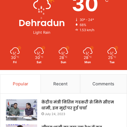
30
℃
Dehradun
30º - 24º
68%
1.53 km/h
Light Rain
30
30
28
28
25
℃
℃
℃
℃
℃
Fri
Sat
Sun
Mon
Tue
Popular
Recent
Comments
केंद्रीय मंत्री नितिन गडकरी से मिले सीएम
धामी, इन मुद्दों पर हुई चर्चा
July 24, 2023