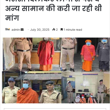
अन्य सामान की करी जा रही थी
मांग
admin
S
July 30, 2025
2
1 minute read
e
n
d
a
n
e
m
a
i
l