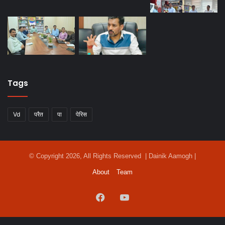
Tags
Vd
परैत
पा
पेरिस
© Copyright 2026, All Rights Reserved | Dainik Aamogh |
About
Team
Facebook
YouTube