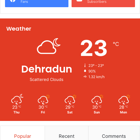
Fans
Subscribers
Weather
23
℃
Dehradun
23º - 23º
90%
1.32 km/h
Scattered Clouds
23
30
29
30
28
℃
℃
℃
℃
℃
Thu
Fri
Sat
Sun
Mon
Popular
Recent
Comments