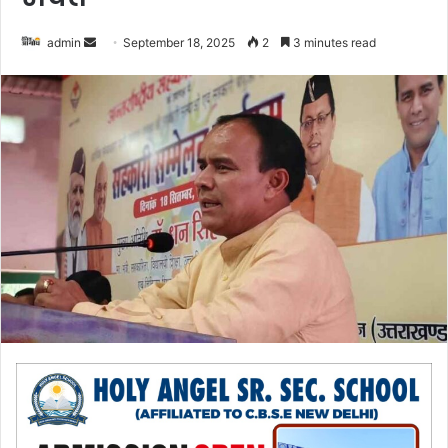
admin
S
September 18, 2025
2
3 minutes read
e
n
d
a
n
e
m
a
i
l