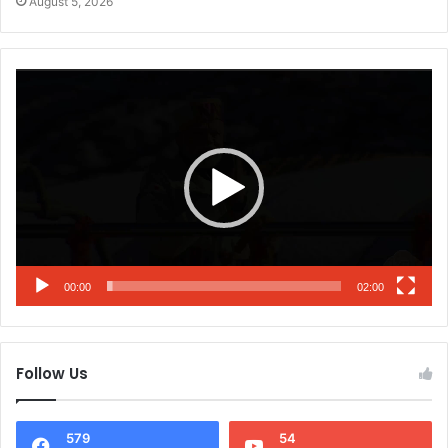
August 5, 2026
Video
Player
00:00
02:00
Follow Us
579
54