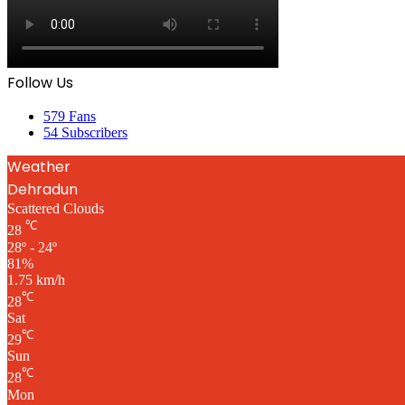
Follow Us
579
Fans
54
Subscribers
Weather
Dehradun
Scattered Clouds
℃
28
28º - 24º
81%
1.75 km/h
℃
28
Sat
℃
29
Sun
℃
28
Mon