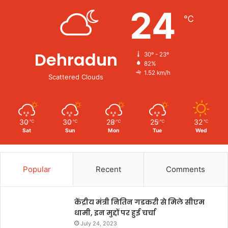
24
℃
Dehradun
30º - 23º
82%
1.52 km/h
Scattered Clouds
30
30
28
25
32
℃
℃
℃
℃
℃
Sat
Sun
Mon
Tue
Wed
Popular
Recent
Comments
केंद्रीय मंत्री नितिन गडकरी से मिले सीएम
धामी, इन मुद्दों पर हुई चर्चा
July 24, 2023