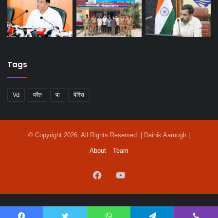
Tags
Vd
परैत
पा
पेरिस
© Copyright 2026, All Rights Reserved | Dainik Aamogh |
About
Team
Facebook
YouTube