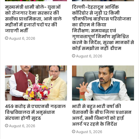
मुख्यमंत्री धामी बोले- युवाओं
दिल्ली-देहरादून आर्थिक
को रोजगार देना सरकार की
कॉरिडोर से जुड़ी 12 किमी
सर्वोच्च प्राथमिकता, आने वाले
ग्रीनफील्ड बाईपास परियोजना
महीनों में हजारों पदों पर की
का डीएम ने किया
जाएगी भर्ती
निरीक्षण; समयबद्ध एवं
गुणवत्तापूर्ण निर्माण सुनिश्चित
August 6, 2026
करने के निर्देश, सुरक्षा मानकों से
कोई समझौता नहींः डीएम
August 6, 2026
459 करोड़ से एचएनबी गढ़वाल
भारी से बहुत भारी वर्षा की
विश्वविद्यालय में अनुसंधान
चेतावनी के बीच जिला प्रशासन
संरचना होगी सुदृढ
अलर्ट, सभी विभागों को हाई
अलर्ट पर रहने के निर्देश
August 6, 2026
August 5, 2026