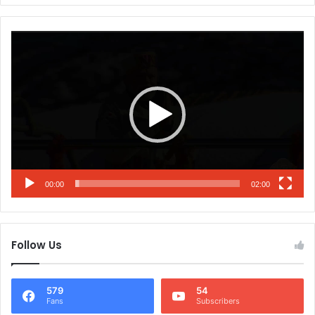
Video
Player
00:00
02:00
Follow Us
579
54
Fans
Subscribers