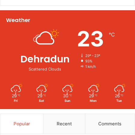
Weather
23
℃
Dehradun
29º - 23º
93%
1 km/h
Scattered Clouds
29
29
30
29
26
℃
℃
℃
℃
℃
Fri
Sat
Sun
Mon
Tue
Popular
Recent
Comments