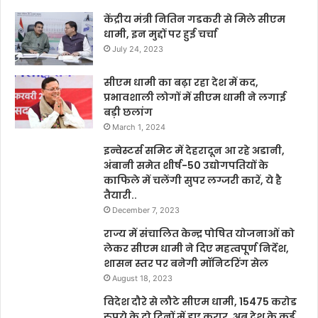
केंद्रीय मंत्री नितिन गडकरी से मिले सीएम
धामी, इन मुद्दों पर हुई चर्चा
July 24, 2023
सीएम धामी का बढ़ा रहा देश में कद,
प्रभावशाली लोगों में सीएम धामी ने लगाई
बड़ी छलांग
March 1, 2024
इन्वेस्टर्स समिट में देहरादून आ रहे अडानी,
अंबानी समेत शीर्ष-50 उद्योगपतियों के
काफिले में चलेंगी सुपर लग्जरी कारें, ये है
तैयारी..
December 7, 2023
राज्य में संचालित केन्द्र पोषित योजनाओं को
लेकर सीएम धामी ने दिए महत्वपूर्ण निर्देश,
शासन स्तर पर बनेगी मॉनिटरिंग सेल
August 18, 2023
विदेश दौरे से लौटे सीएम धामी, 15475 करोड
रुपये के दो दिनों में हुए करार, अब देश के कई