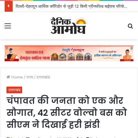
दिल्ली-देहरादून आर्थिक कॉरिडोर से जुड़ी 12 किमी ग्रीनफील्ड बाईपास परियोजना का डीएम ने किया निरीक्षण; समयबद्ध एवं गुणवत्तापूर्ण निर्माण सुनिश्चित करने के निर्देश, सुरक्षा मानकों से कोई समझौता नहींः डीएम
Menu
S
fo
Home
/
राज्य
/
उत्तराखंड
उत्तराखंड
चंपावत की जनता को एक और
सौगात, 42 सीटर वोल्वो बस को
सीएम ने दिखाई हरी झंडी