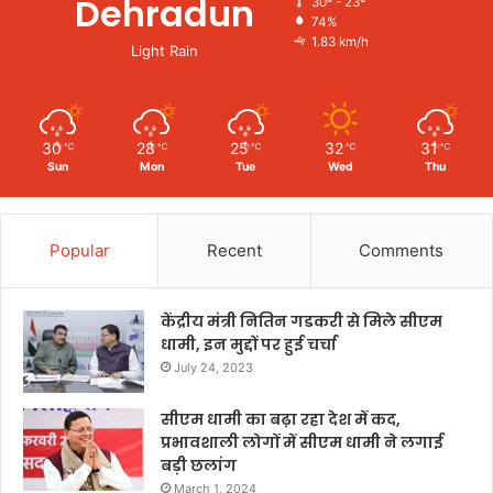
Dehradun
30º - 23º
74%
1.83 km/h
Light Rain
30
28
25
32
31
℃
℃
℃
℃
℃
Sun
Mon
Tue
Wed
Thu
Popular
Recent
Comments
केंद्रीय मंत्री नितिन गडकरी से मिले सीएम
धामी, इन मुद्दों पर हुई चर्चा
July 24, 2023
सीएम धामी का बढ़ा रहा देश में कद,
प्रभावशाली लोगों में सीएम धामी ने लगाई
बड़ी छलांग
March 1, 2024