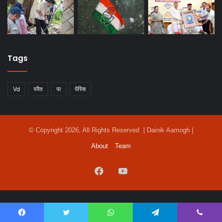
Tags
Vd
परैत
पा
पेरिस
© Copyright 2026, All Rights Reserved | Dainik Aamogh |
About
Team
Facebook
YouTube