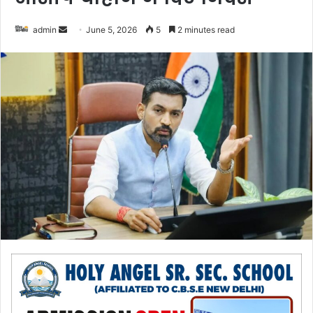
admin
S
June 5, 2026
5
2 minutes read
e
n
d
a
n
e
m
a
i
l