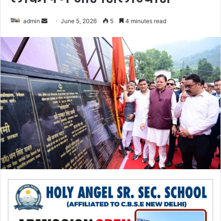
admin
S
June 5, 2026
5
4 minutes read
e
n
d
a
n
e
m
a
i
l