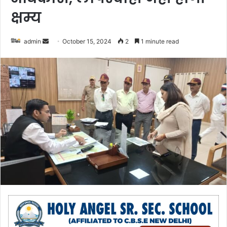
क्षम्य
admin
S
October 15, 2024
2
1 minute read
e
n
d
a
n
e
m
a
i
l