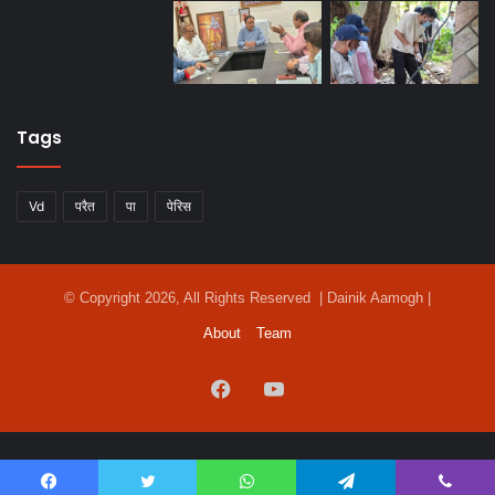
Tags
Vd
परैत
पा
पेरिस
© Copyright 2026, All Rights Reserved | Dainik Aamogh |
About
Team
Facebook
YouTube