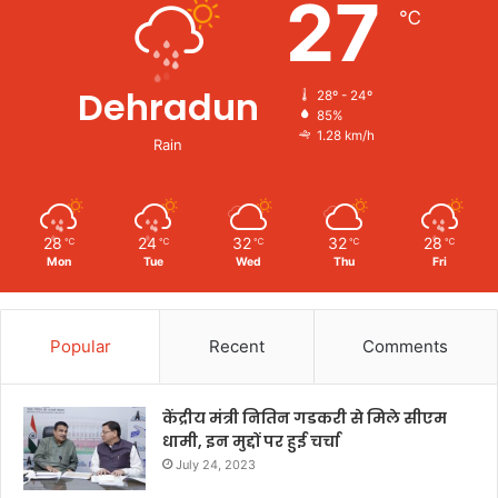
27
℃
Dehradun
28º - 24º
85%
1.28 km/h
Rain
28
24
32
32
28
℃
℃
℃
℃
℃
Mon
Tue
Wed
Thu
Fri
Popular
Recent
Comments
केंद्रीय मंत्री नितिन गडकरी से मिले सीएम
धामी, इन मुद्दों पर हुई चर्चा
July 24, 2023