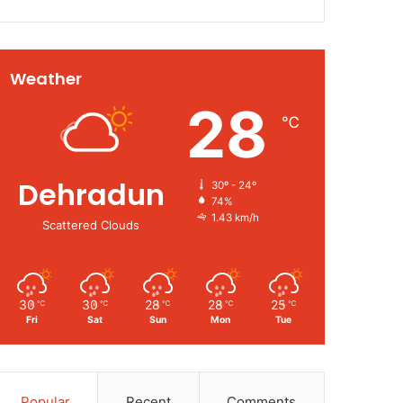
Weather
28
℃
Dehradun
30º - 24º
74%
1.43 km/h
Scattered Clouds
30
30
28
28
25
℃
℃
℃
℃
℃
Fri
Sat
Sun
Mon
Tue
Popular
Recent
Comments