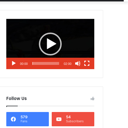
Article
for
Video
Player
00:00
02:00
Follow Us
579
54
Fans
Subscribers