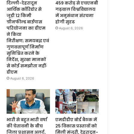
दिल्ली-देहरादून
459 करोड़ से एचएनबी
आर्थिक कॉरिडोर से
गढ़वाल विश्वविद्यालय
जुड़ी 12 किमी
में अनुसंधान संरचना
ग्रीनफील्ड बाईपास
होगी सुदृढ
परियोजना का डीएम
August 6, 2026
ने किया
निरीक्षण; समयबद्ध एवं
गुणवत्तापूर्ण निर्माण
सुनिश्चित करने के
निर्देश, सुरक्षा मानकों
से कोई समझौता नहींः
डीएम
August 6, 2026
भारी से बहुत भारी वर्षा
एमडीडीए बोर्ड बैठक में
की चेतावनी के बीच
25 विकास प्रस्तावों को
जिला प्रशासन अलर्ट,
मिली मंजूरी, देहरादून-