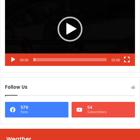
Player
00:00
02:00
Follow Us
579
54
Fans
Subscribers
Weather