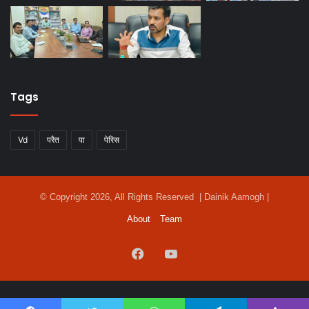
Tags
Vd
परैत
पा
पेरिस
© Copyright 2026, All Rights Reserved | Dainik Aamogh |
About
Team
Facebook
YouTube