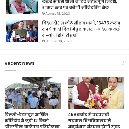
लेकर सीएम धामी ने दिए महत्वपूर्ण निर्देश,
शासन स्तर पर बनेगी मॉनिटरिंग सेल
August 18, 2023
विदेश दौरे से लौटे सीएम धामी, 15475 करोड
रुपये के दो दिनों में हुए करार, अब देश के कई
राज्यों में होंगे रोड़ शो
October 19, 2023
Recent News
दिल्ली-देहरादून आर्थिक
459 करोड़ से एचएनबी
कॉरिडोर से जुड़ी 12 किमी
गढ़वाल विश्वविद्यालय में
ग्रीनफील्ड बाईपास परियोजना
अनुसंधान संरचना होगी सुदृढ