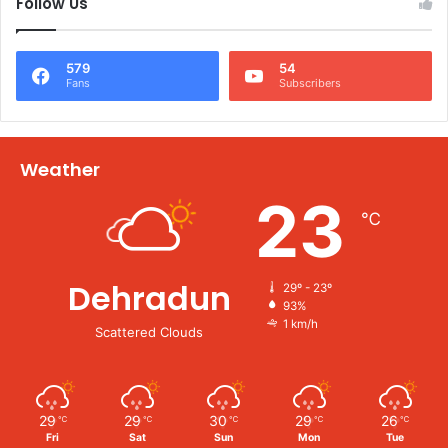
Follow Us
579
54
Fans
Subscribers
Weather
23
℃
Dehradun
29º - 23º
93%
1 km/h
Scattered Clouds
29
29
30
29
26
℃
℃
℃
℃
℃
Fri
Sat
Sun
Mon
Tue