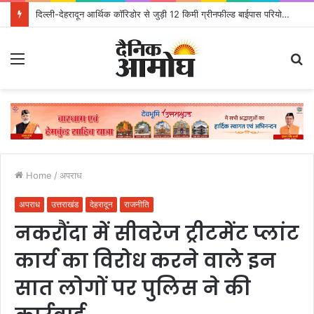
दिल्ली-देहरादून आर्थिक कॉरिडोर से जुड़ी 12 किमी ग्रीनफील्ड बाईपास परियोजना का डीएम ने किया निरीक्षण; समयबद्ध एवं गुणवत्तापूर्ण निर्माण सुनिश्चित करने के निर्देश, सुरक्षा मानकों से कोई समझौता नहींः डीएम
Menu
S
fo
Home
/
अपराध
अपराध
उत्तराखंड
देहरादून
राजनीति
नकरौंदा में सीवरेज ट्रीटमेंट प्लांट
कार्य का विरोध करने वाले इन
सात लोगों पर पुलिस ने की