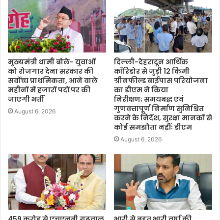
मुख्यमंत्री धामी बोले- युवाओं
दिल्ली-देहरादून आर्थिक
को रोजगार देना सरकार की
कॉरिडोर से जुड़ी 12 किमी
सर्वोच्च प्राथमिकता, आने वाले
ग्रीनफील्ड बाईपास परियोजना
महीनों में हजारों पदों पर की
का डीएम ने किया
जाएगी भर्ती
निरीक्षण; समयबद्ध एवं
गुणवत्तापूर्ण निर्माण सुनिश्चित
August 6, 2026
करने के निर्देश, सुरक्षा मानकों से
कोई समझौता नहींः डीएम
August 6, 2026
459 करोड़ से एचएनबी गढ़वाल
भारी से बहुत भारी वर्षा की